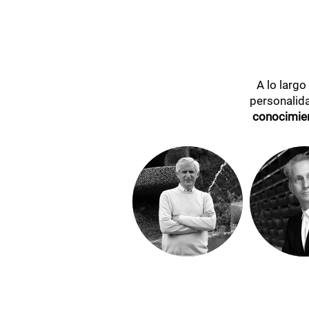
A lo larg
personalid
conocimie