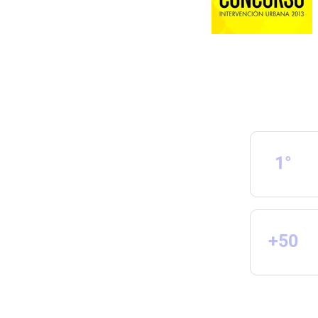
1°
+50