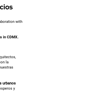
cios
laboration with
es in CDMX.
quitectos,
con la
nuestras
s urbanos
ósperos y