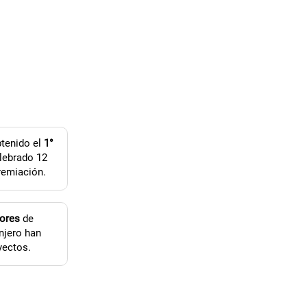
tenido el
1°
lebrado 12
remiación.
dores
de
njero han
yectos.