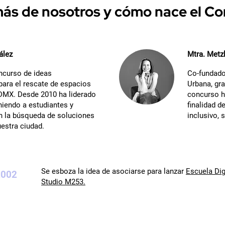
ás de nosotros y cómo nace el C
ález
Mtra. Metzl
ncurso de ideas
Co-fundado
para el rescate de espacios
Urbana, gra
CDMX. Desde 2010 ha liderado
concurso h
uniendo a estudiantes y
finalidad 
n la búsqueda de soluciones
inclusivo, 
uestra ciudad.
Se esboza la idea de asociarse para lanzar
Escuela Dig
2002
Studio M253.