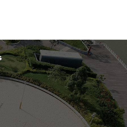
55 1436
5022
s