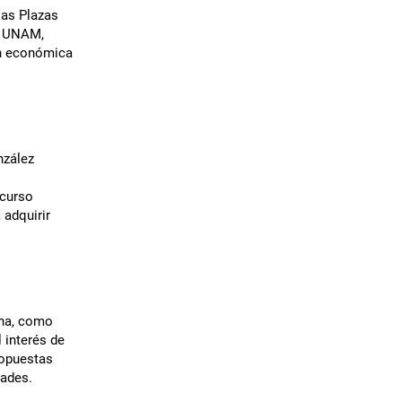
las Plazas
a UNAM,
ón económica
nzález
ncurso
adquirir
ana, como
 interés de
ropuestas
dades.