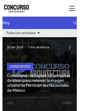
Blog
Todas las entradas
Todas las entradas
26 abr 2024
7 min de lectura
Concursos
Lugares
Arquitectura
CONCURSOS
Conectando la ciudad: Un concurso
de ideas para renovar la imagen
urbana de Ferrocarriles Nacionales
de México